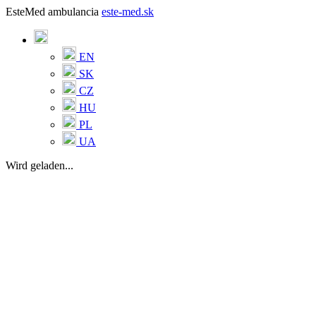
EsteMed ambulancia
este-med.sk
EN
SK
CZ
HU
PL
UA
Wird geladen...