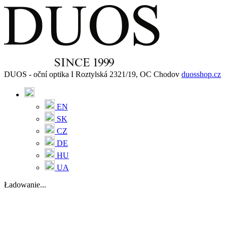
DUOS - oční optika I Roztylská 2321/19, OC Chodov
duosshop.cz
EN
SK
CZ
DE
HU
UA
Ładowanie...