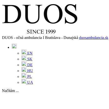
DUOS - očná ambulancia I Bratislava - Dunajská
duosambulancia.sk
EN
SK
DE
HU
PL
UA
Načítám ...