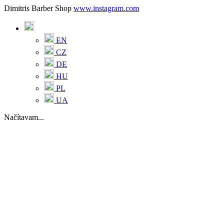
Dimitris Barber Shop
www.instagram.com
EN
CZ
DE
HU
PL
UA
Načítavam...