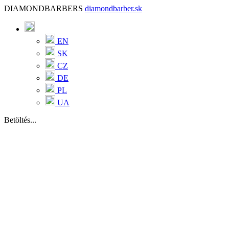
DIAMONDBARBERS
diamondbarber.sk
EN
SK
CZ
DE
PL
UA
Betöltés...