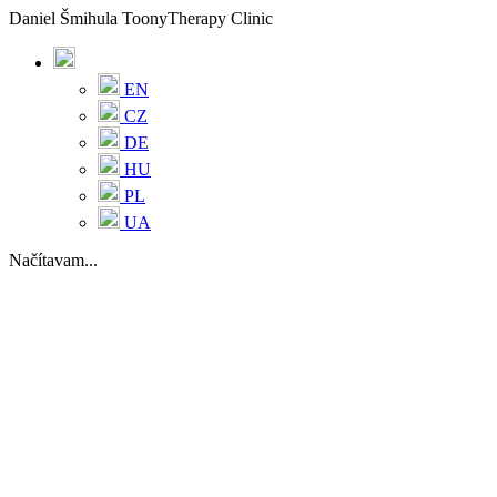
Daniel Šmihula ToonyTherapy Clinic
EN
CZ
DE
HU
PL
UA
Načítavam...