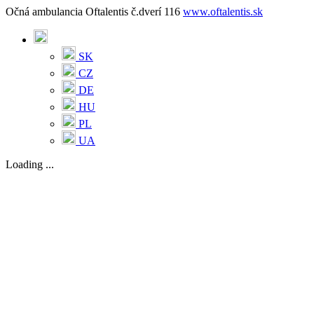
Očná ambulancia Oftalentis č.dverí 116
www.oftalentis.sk
SK
CZ
DE
HU
PL
UA
Loading ...