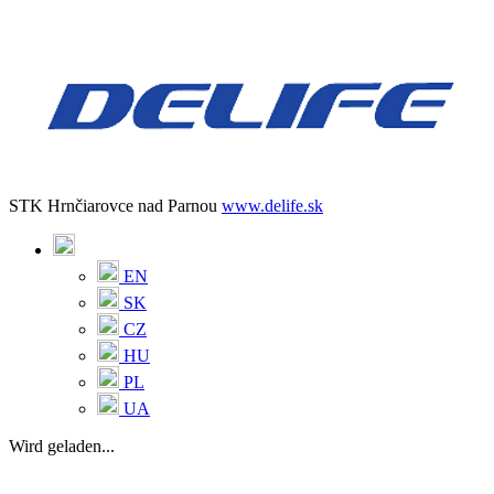
STK Hrnčiarovce nad Parnou
www.delife.sk
EN
SK
CZ
HU
PL
UA
Wird geladen...