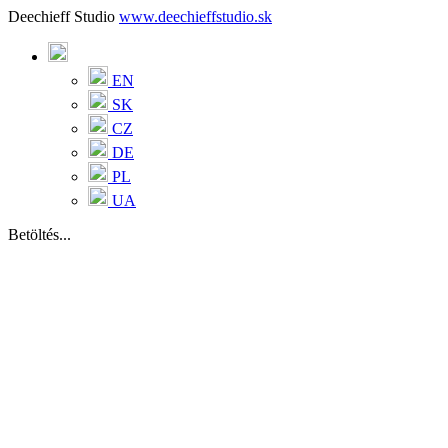
Deechieff Studio
www.deechieffstudio.sk
EN
SK
CZ
DE
PL
UA
Betöltés...