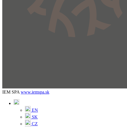
IEM SPA
www.iemspa.sk
EN
SK
CZ