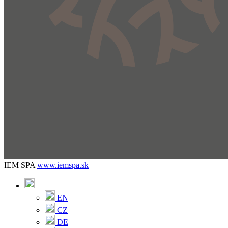
IEM SPA
www.iemspa.sk
EN
CZ
DE