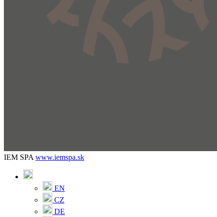
IEM SPA
www.iemspa.sk
EN
CZ
DE