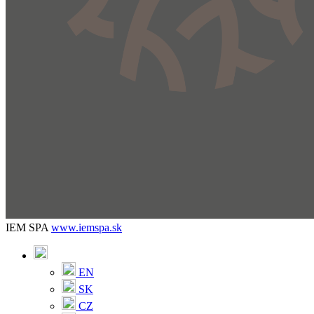
IEM SPA
www.iemspa.sk
EN
SK
CZ