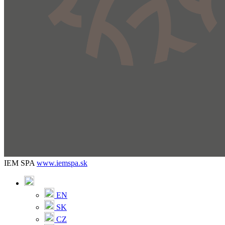
IEM SPA
www.iemspa.sk
EN
SK
CZ