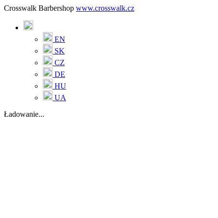
Crosswalk Barbershop
www.crosswalk.cz
EN
SK
CZ
DE
HU
UA
Ładowanie...