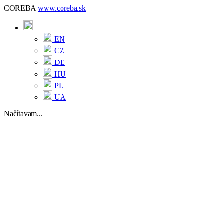
COREBA
www.coreba.sk
EN
CZ
DE
HU
PL
UA
Načítavam...