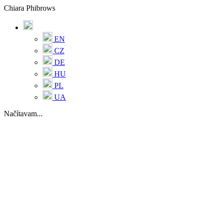
Chiara Phibrows
EN
CZ
DE
HU
PL
UA
Načítavam...