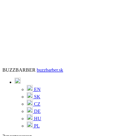
BUZZBARBER
buzzbarber.sk
EN
SK
CZ
DE
HU
PL