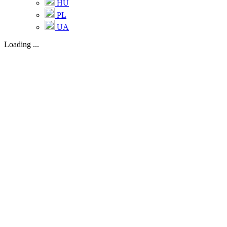
HU
PL
UA
Loading ...