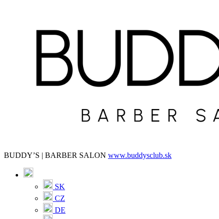
BUDDY’S | BARBER SALON
www.buddysclub.sk
SK
CZ
DE