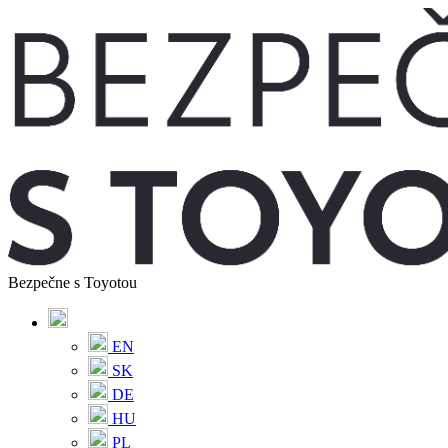
Bezpečne s Toyotou
EN
SK
DE
HU
PL