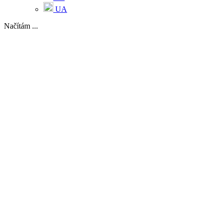
UA
Načítám ...