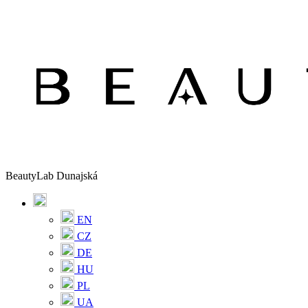
BeautyLab Dunajská
EN
CZ
DE
HU
PL
UA