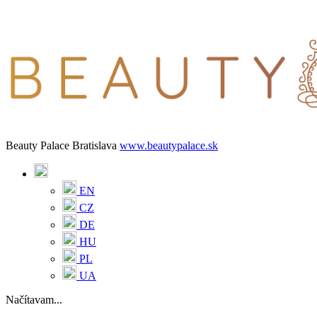
Beauty Palace Bratislava
www.beautypalace.sk
EN
CZ
DE
HU
PL
UA
Načítavam...