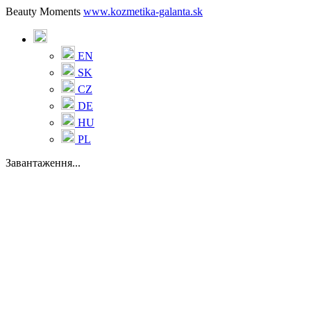
Beauty Moments
www.kozmetika-galanta.sk
EN
SK
CZ
DE
HU
PL
Завантаження...