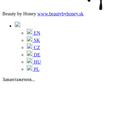
Beauty by Honey
www.beautybyhoney.sk
EN
SK
CZ
DE
HU
PL
Завантаження...