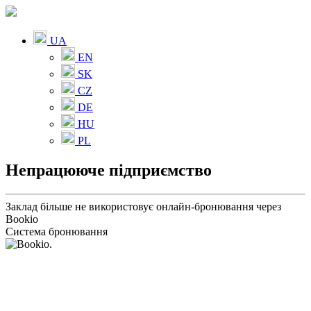
UA
EN
SK
CZ
DE
HU
PL
Непрацююче підприємство
Заклад більше не використовує онлайн-бронювання через
Bookio
Система бронювання