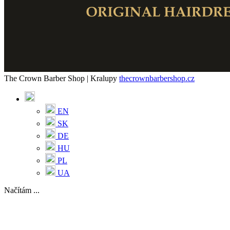
The Crown Barber Shop | Kralupy
thecrownbarbershop.cz
EN
SK
DE
HU
PL
UA
Načítám ...