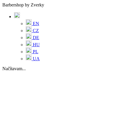
Barbershop by Zverky
EN
CZ
DE
HU
PL
UA
Načítavam...