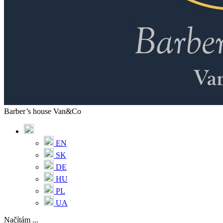
Barber’s house Van&Co
EN
SK
DE
HU
PL
UA
Načítám ...