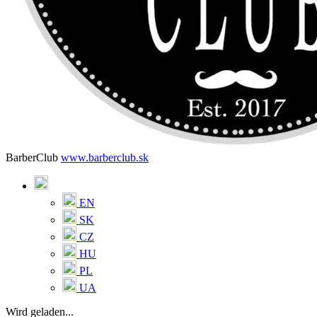
BarberClub
www.barberclub.sk
EN
SK
CZ
HU
PL
UA
Wird geladen...