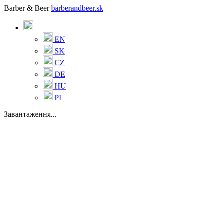
Barber & Beer
barberandbeer.sk
EN
SK
CZ
DE
HU
PL
Завантаження...