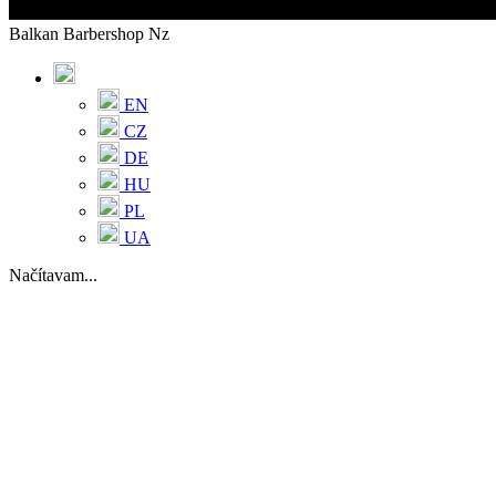
Balkan Barbershop Nz
EN
CZ
DE
HU
PL
UA
Načítavam...