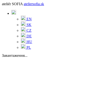
ateliér SOFIA
ateliersofia.sk
EN
SK
CZ
DE
HU
PL
Завантаження...