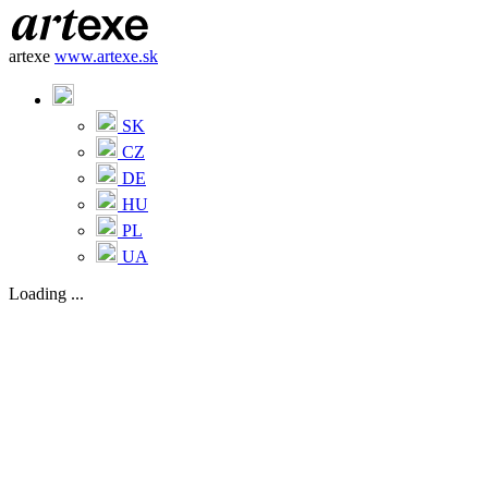
artexe
www.artexe.sk
SK
CZ
DE
HU
PL
UA
Loading ...