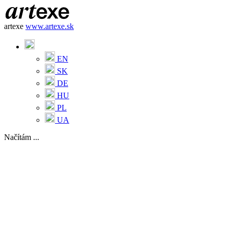
artexe
www.artexe.sk
EN
SK
DE
HU
PL
UA
Načítám ...