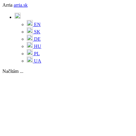
Arria
arria.sk
EN
SK
DE
HU
PL
UA
Načítám ...