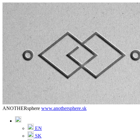
ANOTHERsphere
www.anothersphere.sk
EN
SK