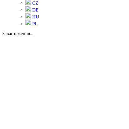
CZ
DE
HU
PL
Завантаження...