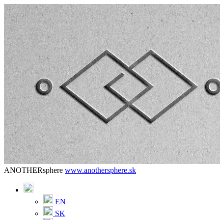
ANOTHERsphere
www.anothersphere.sk
EN
SK