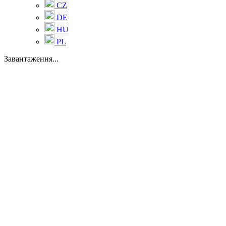
CZ
DE
HU
PL
Завантаження...