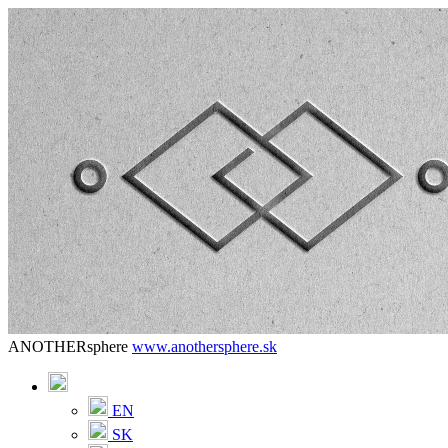
ANOTHERsphere
www.anothersphere.sk
EN
SK