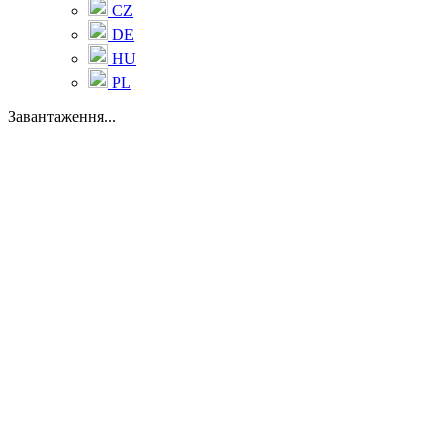
CZ
DE
HU
PL
Завантаження...