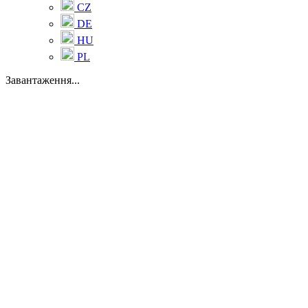
CZ
DE
HU
PL
Завантаження...