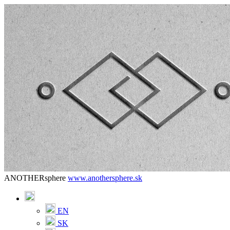
ANOTHERsphere
www.anothersphere.sk
EN
SK