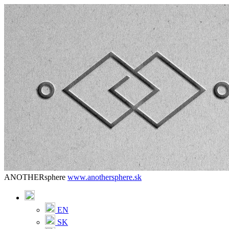
ANOTHERsphere
www.anothersphere.sk
EN
SK