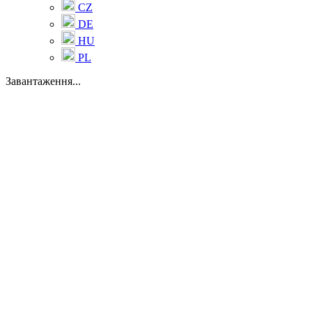
CZ
DE
HU
PL
Завантаження...