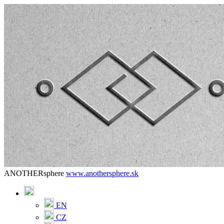
ANOTHERsphere
www.anothersphere.sk
EN
CZ