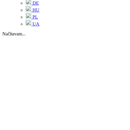
DE
HU
PL
UA
Načítavam...