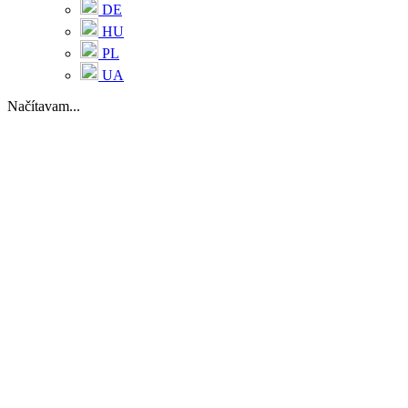
DE
HU
PL
UA
Načítavam...