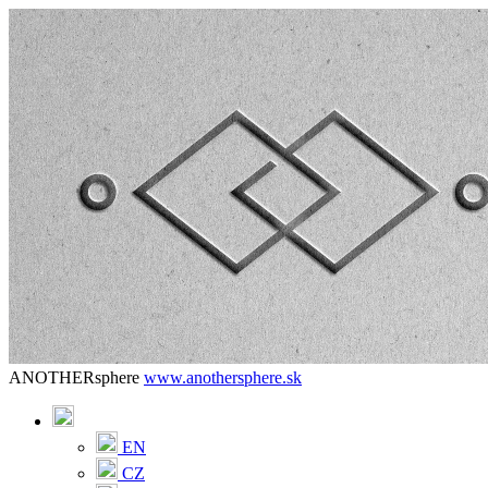
ANOTHERsphere
www.anothersphere.sk
EN
CZ