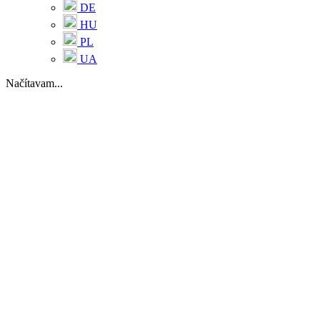
DE
HU
PL
UA
Načítavam...