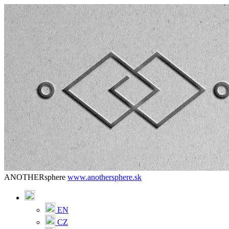
ANOTHERsphere
www.anothersphere.sk
EN
CZ