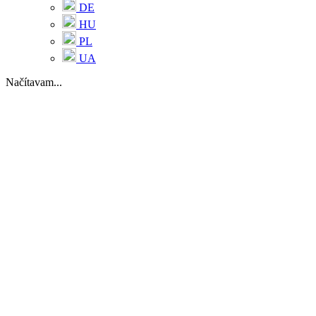
DE
HU
PL
UA
Načítavam...