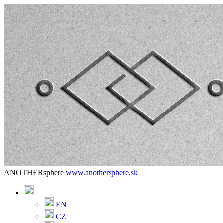
ANOTHERsphere
www.anothersphere.sk
EN
CZ