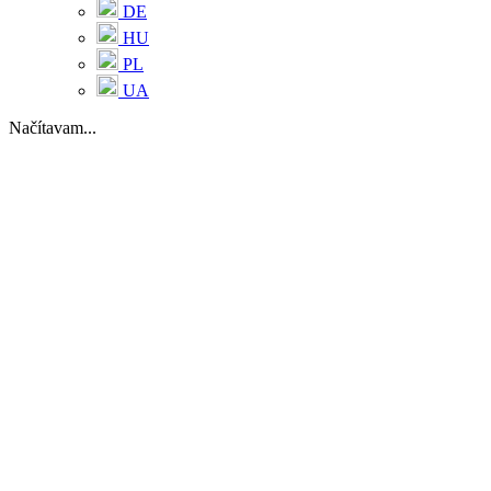
DE
HU
PL
UA
Načítavam...