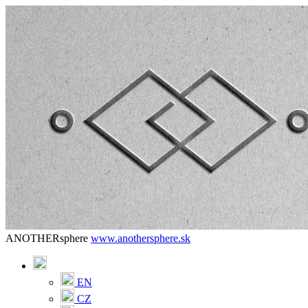
ANOTHERsphere
www.anothersphere.sk
EN
CZ