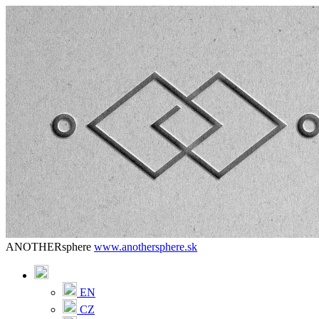
ANOTHERsphere
www.anothersphere.sk
EN
CZ