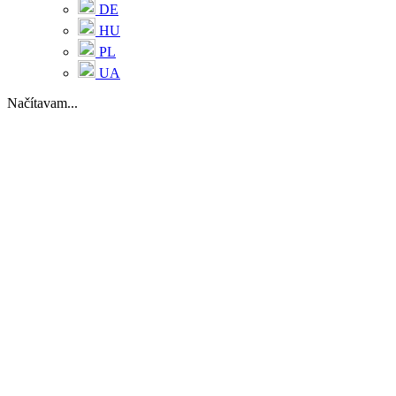
DE
HU
PL
UA
Načítavam...