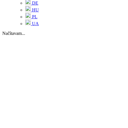
DE
HU
PL
UA
Načítavam...