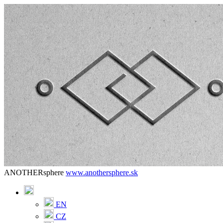
ANOTHERsphere
www.anothersphere.sk
EN
CZ