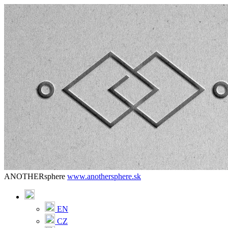
ANOTHERsphere
www.anothersphere.sk
EN
CZ