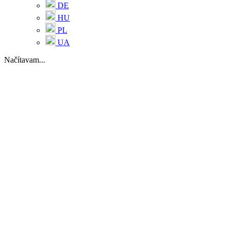
DE
HU
PL
UA
Načítavam...