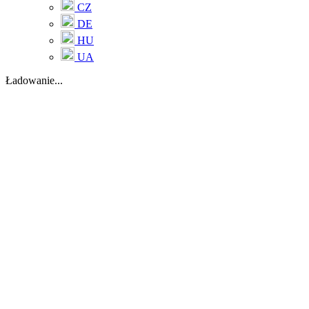
CZ
DE
HU
UA
Ładowanie...