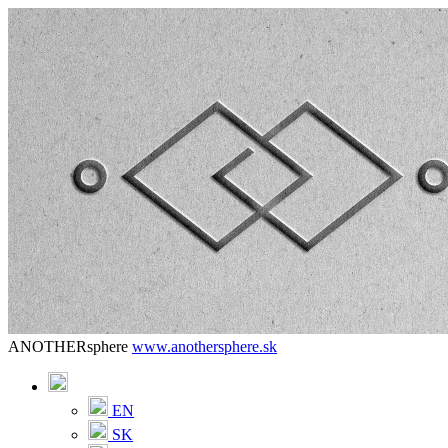
ANOTHERsphere
www.anothersphere.sk
EN
SK