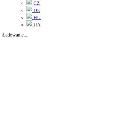
CZ
DE
HU
UA
Ładowanie...