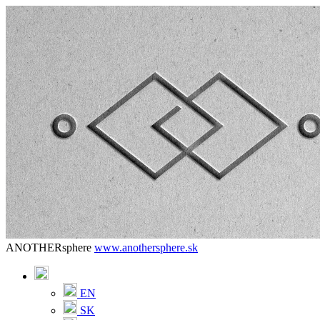
ANOTHERsphere
www.anothersphere.sk
EN
SK